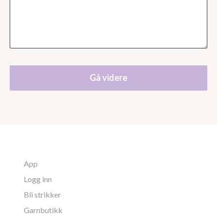
Gå videre
App
Logg inn
Bli strikker
Garnbutikk