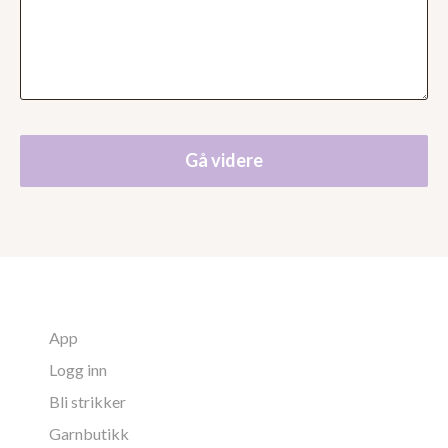
Gå videre
App
Logg inn
Bli strikker
Garnbutikk