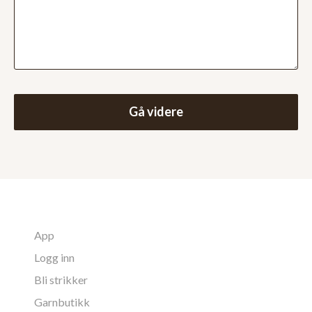
Gå videre
App
Logg inn
Bli strikker
Garnbutikk