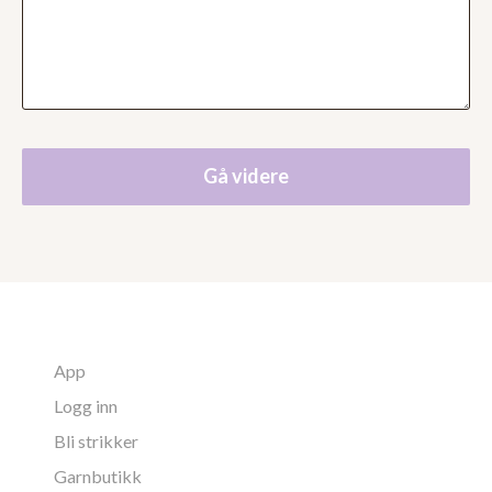
Gå videre
App
Logg inn
Bli strikker
Garnbutikk