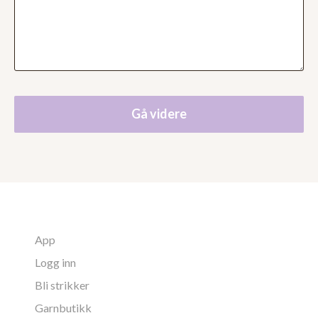
Gå videre
App
Logg inn
Bli strikker
Garnbutikk