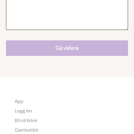
Gå videre
App
Logg inn
Bli strikker
Garnbutikk