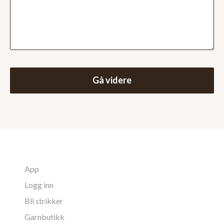
Gå videre
App
Logg inn
Bli strikker
Garnbutikk