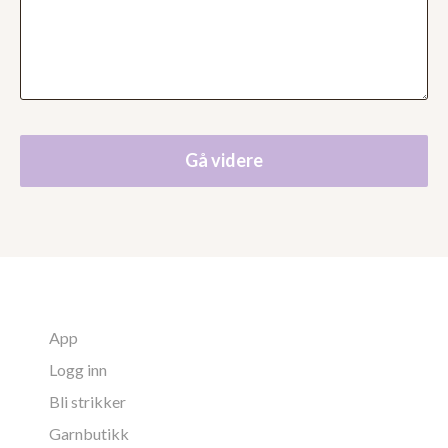
Gå videre
App
Logg inn
Bli strikker
Garnbutikk