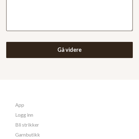
Gå videre
App
Logg inn
Bli strikker
Garnbutikk