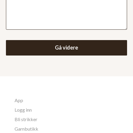
Gå videre
App
Logg inn
Bli strikker
Garnbutikk