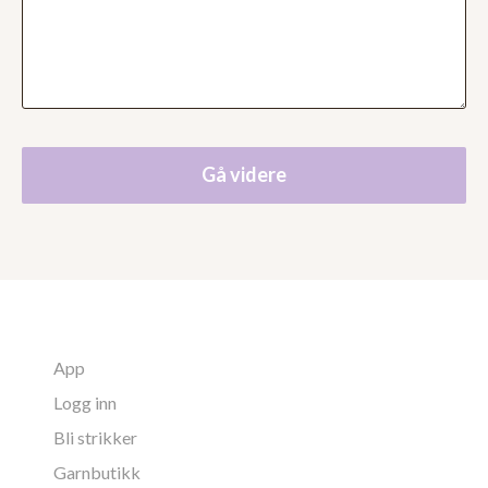
Gå videre
App
Logg inn
Bli strikker
Garnbutikk