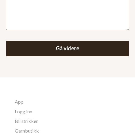
Gå videre
App
Logg inn
Bli strikker
Garnbutikk