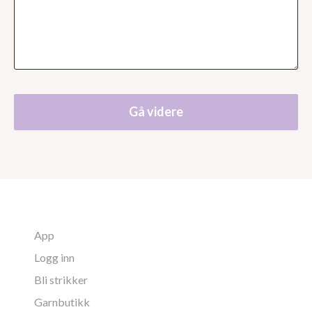
Gå videre
App
Logg inn
Bli strikker
Garnbutikk