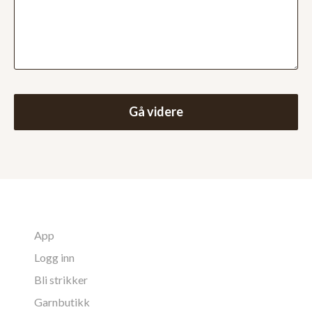
Gå videre
App
Logg inn
Bli strikker
Garnbutikk