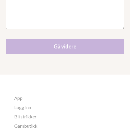
Gå videre
App
Logg inn
Bli strikker
Garnbutikk