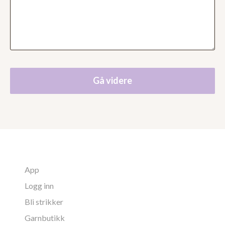
Gå videre
App
Logg inn
Bli strikker
Garnbutikk