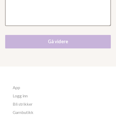
Gå videre
App
Logg inn
Bli strikker
Garnbutikk