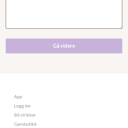
Gå videre
App
Logg inn
Bli strikker
Garnbutikk