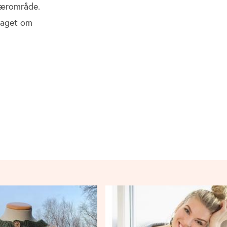
 nærområde.
raget om