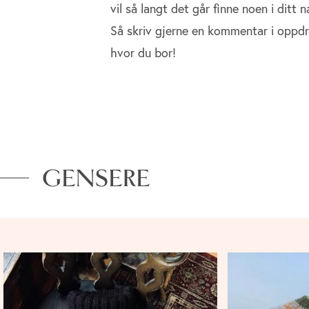
vil så langt det går finne noen i ditt
Så skriv gjerne en kommentar i oppd
hvor du bor!
GENSERE