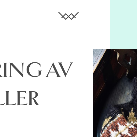
ING AV
LLER