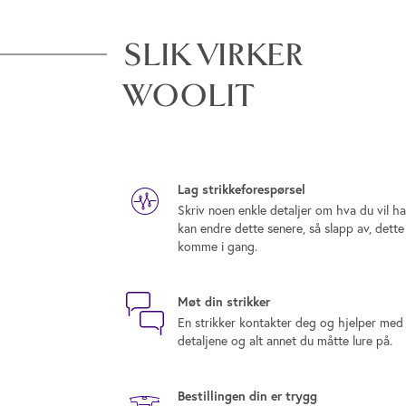
SLIK VIRKER
WOOLIT
Lag strikkeforespørsel
Skriv noen enkle detaljer om hva du vil ha
kan endre dette senere, så slapp av, dette
komme i gang.
Møt din strikker
En strikker kontakter deg og hjelper med
detaljene og alt annet du måtte lure på.
Bestillingen din er trygg