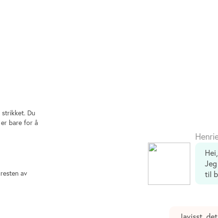
 strikket. Du
 er bare for å
Henri
Hei,
Jeg
 resten av
til 
Javisst, det 