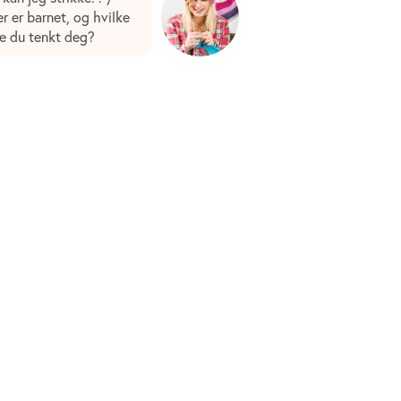
r er barnet, og hvilke
e du tenkt deg?