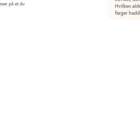
asser på at du
Hvilken alde
farger hadd